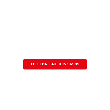
ie uns heute 
Wir sind für Sie da!
TELEFON +43 3135 56999