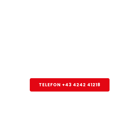
Rufen Sie uns
heute noch an!
Wir sind für Sie da!
TELEFON +43 4242 41218