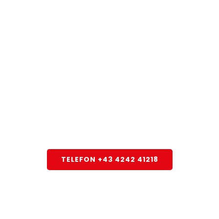
Rufen Sie uns
heute noch an!
Wir sind für Sie da!
TELEFON +43 4242 41218