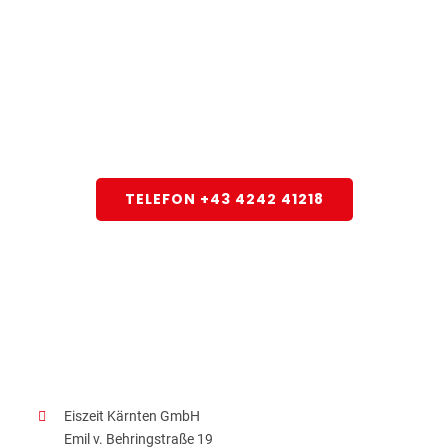
Rufen Sie uns
heute noch an!
Wir sind für Sie da!
TELEFON +43 4242 41218
Eiszeit Kärnten GmbH
Emil v. Behringstraße 19